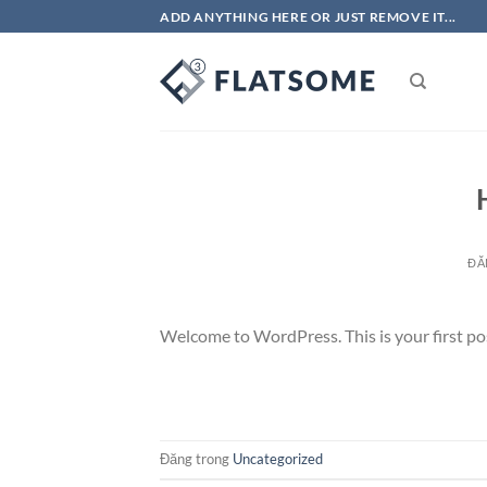
Bỏ
ADD ANYTHING HERE OR JUST REMOVE IT...
qua
nội
dung
ĐĂ
Welcome to WordPress. This is your first post.
Đăng trong
Uncategorized